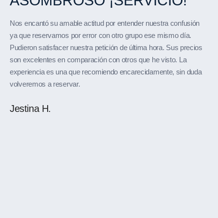
ASOMBROSO
LA
USTED
PETER
ASOMBROSO
VISTAS
IS
GUYS
AN
WERE
ASOMBROSO
SON
¡SERVICIO!
LA
¡IMPECABLE!
¡LO MEJOR!
¡PILOTO!
HELICÓPTERO
VIAJE
EN
Nos encantó su amable actitud por entender nuestra confusión
¡LOS ÁNGELES!
ya que reservamos por error con otro grupo ese mismo día.
Pudieron satisfacer nuestra petición de última hora. Sus precios
son excelentes en comparación con otros que he visto. La
experiencia es una que recomiendo encarecidamente, sin duda
volveremos a reservar.
Jestina H.