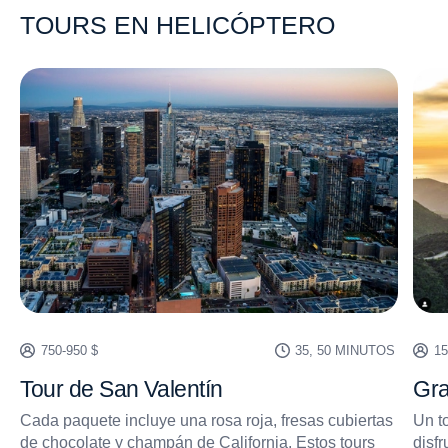
TOURS EN HELICÓPTERO
750-950 $
35, 50 MINUTOS
1
S
Tour de San Valentín
Gra
n
Cada paquete incluye una rosa roja, fresas cubiertas
Un t
de chocolate y champán de California. Estos tours
disfr