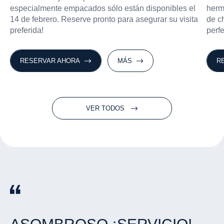
especialmente empacados sólo están disponibles el
herm
14 de febrero. Reserve pronto para asegurar su visita
de c
preferida!
perfe
RESERVAR AHORA
MÁS
R
VER TODOS